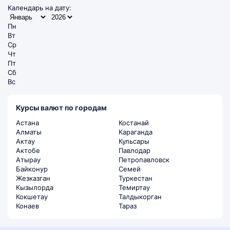
Календарь на дату:
Пн
Вт
Ср
Чт
Пт
Сб
Вс
Курсы валют по городам
Астана
Костанай
Алматы
Караганда
Актау
Кульсары
Актобе
Павлодар
Атырау
Петропавловск
Байконур
Семей
Жезказган
Туркестан
Кызылорда
Темиртау
Кокшетау
Талдыкорган
Конаев
Тараз