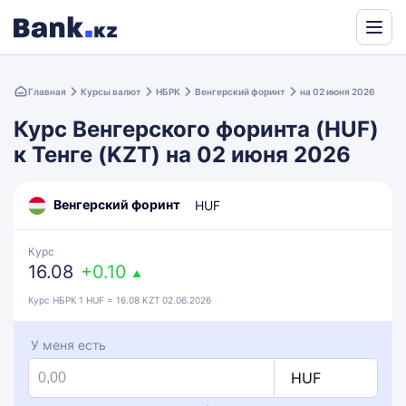
Powered
by
Главная
Курсы валют
НБРК
Венгерский форинт
на 02 июня 2026
Translate
Курс Венгерского форинта (HUF)
к Тенге (KZT) на 02 июня 2026
Венгерский форинт
HUF
Курс
16.08
+0.10
▲
Курс НБРК 1 HUF = 16.08 KZT 02.06.2026
У меня есть
HUF