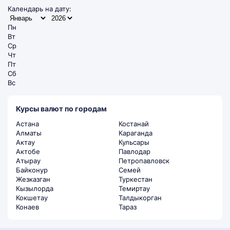
Календарь на дату:
Пн
Вт
Ср
Чт
Пт
Сб
Вс
Курсы валют по городам
Астана
Костанай
Алматы
Караганда
Актау
Кульсары
Актобе
Павлодар
Атырау
Петропавловск
Байконур
Семей
Жезказган
Туркестан
Кызылорда
Темиртау
Кокшетау
Талдыкорган
Конаев
Тараз