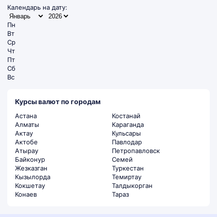
Календарь на дату:
Пн
Вт
Ср
Чт
Пт
Сб
Вс
Курсы валют по городам
Астана
Костанай
Алматы
Караганда
Актау
Кульсары
Актобе
Павлодар
Атырау
Петропавловск
Байконур
Семей
Жезказган
Туркестан
Кызылорда
Темиртау
Кокшетау
Талдыкорган
Конаев
Тараз