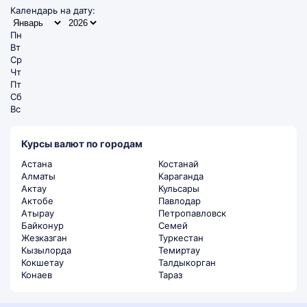
Календарь на дату:
Пн
Вт
Ср
Чт
Пт
Сб
Вс
Курсы валют по городам
Астана
Костанай
Алматы
Караганда
Актау
Кульсары
Актобе
Павлодар
Атырау
Петропавловск
Байконур
Семей
Жезказган
Туркестан
Кызылорда
Темиртау
Кокшетау
Талдыкорган
Конаев
Тараз