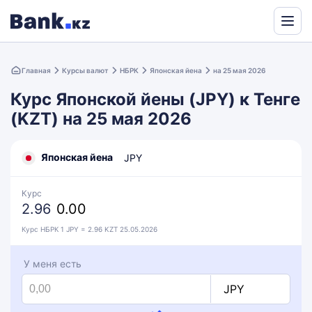
Powered
by
Главная
Курсы валют
НБРК
Японская йена
на 25 мая 2026
Translate
Курс Японской йены (JPY) к Тенге
(KZT) на 25 мая 2026
Японская йена
JPY
Курс
2.96
0.00
Курс НБРК 1 JPY = 2.96 KZT 25.05.2026
У меня есть
JPY