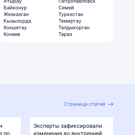
Атырау
Петропавловск
Байконур
Семей
Жезказган
Туркестан
Кызылорда
Темиртау
Кокшетау
Талдыкорган
Конаев
Тараз
Страница статей
и
Эксперты зафиксировали
е по
изменения во внутренней