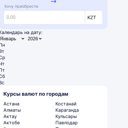
Хочу приобрести
KZT
Календарь на дату:
Пн
Вт
Ср
Чт
Пт
Сб
Вс
Курсы валют по городам
Астана
Костанай
Алматы
Караганда
Актау
Кульсары
Актобе
Павлодар