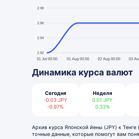
2.98
2.96
2.94
2.92
31 Jul 00:00
01 Aug 00:00
02 Aug 00:00
03 Au
Динамика курса валют
Сегодня
Неделя
-0.03
JPY
0.01
JPY
-0.97%
0.33%
Архив курса Японской йены (JPY) к Тенге (
точные данные, которые помогут вам поня