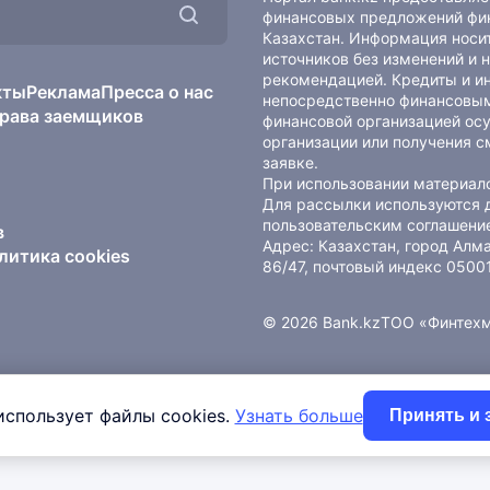
финансовых предложений фин
Казахстан. Информация носит
источников без изменений и 
рекомендацией. Кредиты и и
кты
Реклама
Пресса о нас
непосредственно финансовым
рава заемщиков
финансовой организацией осу
организации или получения с
заявке.
При использовании материало
Для рассылки используются 
пользовательским соглашени
в
Адрес: Казахстан, город Ал
литика cookies
86/47, почтовый индекс 0500
© 2026 Bank.kz
ТОО «Финтех
использует файлы cookies.
Узнать больше
Принять и 