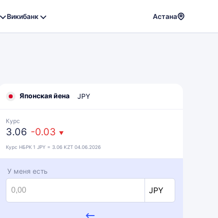
Викибанк
Астана
Powere
by
Translat
Японская йена
JPY
Курс
3.06
-0.03
▼
Курс НБРК 1 JPY = 3.06 KZT 04.06.2026
У меня есть
JPY