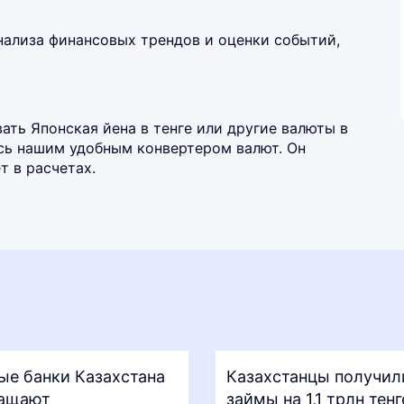
нализа финансовых трендов и оценки событий,
ть Японская йена в тенге или другие валюты в
есь нашим удобным
конвертером валют
. Он
 в расчетах.
ые банки Казахстана
Казахстанцы получил
ащают
займы на 1,1 трлн тенг