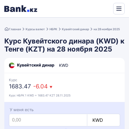
Powered
by
Главная
Курсы валют
НБРК
Кувейтский динар
на 28 ноября 2025
Translate
Курс Кувейтского динара (KWD) к
Тенге (KZT) на 28 ноября 2025
Кувейтский динар
KWD
Курс
1683.47
-6.04
▼
Курс НБРК 1 KWD = 1683.47 KZT 28.11.2025
У меня есть
KWD