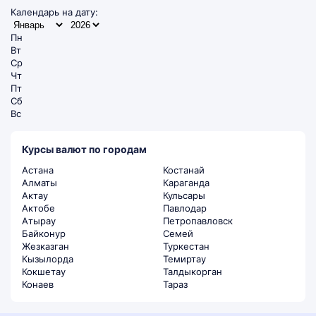
Календарь на дату:
Пн
Вт
Ср
Чт
Пт
Сб
Вс
Курсы валют по городам
Астана
Костанай
Алматы
Караганда
Актау
Кульсары
Актобе
Павлодар
Атырау
Петропавловск
Байконур
Семей
Жезказган
Туркестан
Кызылорда
Темиртау
Кокшетау
Талдыкорган
Конаев
Тараз