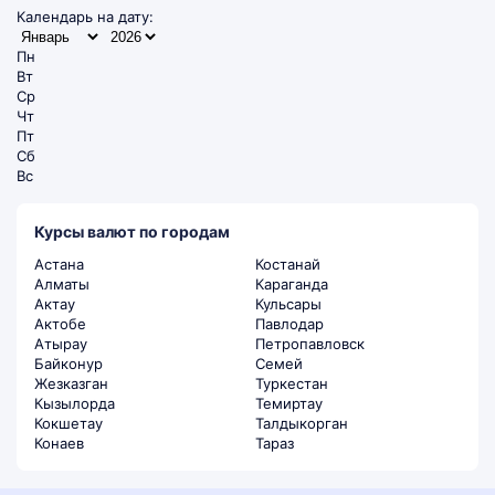
Календарь на дату:
Пн
Вт
Ср
Чт
Пт
Сб
Вс
Курсы валют по городам
Астана
Костанай
Алматы
Караганда
Актау
Кульсары
Актобе
Павлодар
Атырау
Петропавловск
Байконур
Семей
Жезказган
Туркестан
Кызылорда
Темиртау
Кокшетау
Талдыкорган
Конаев
Тараз