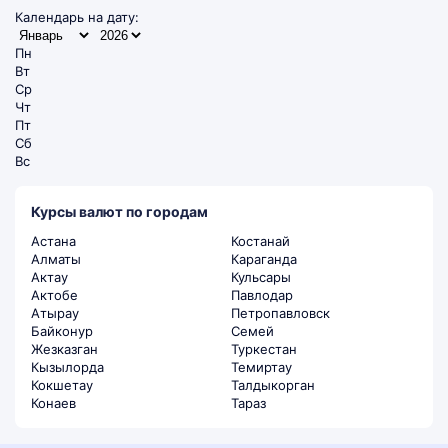
Календарь на дату:
Пн
Вт
Ср
Чт
Пт
Сб
Вс
Курсы валют по городам
Астана
Костанай
Алматы
Караганда
Актау
Кульсары
Актобе
Павлодар
Атырау
Петропавловск
Байконур
Семей
Жезказган
Туркестан
Кызылорда
Темиртау
Кокшетау
Талдыкорган
Конаев
Тараз