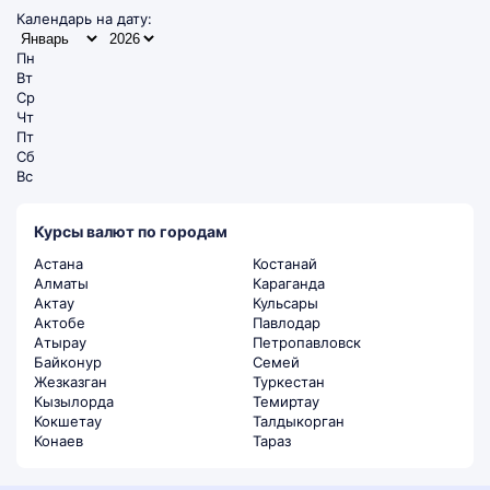
Календарь на дату:
Пн
Вт
Ср
Чт
Пт
Сб
Вс
Курсы валют по городам
Астана
Костанай
Алматы
Караганда
Актау
Кульсары
Актобе
Павлодар
Атырау
Петропавловск
Байконур
Семей
Жезказган
Туркестан
Кызылорда
Темиртау
Кокшетау
Талдыкорган
Конаев
Тараз