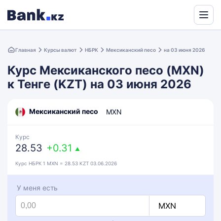
Powered
by
Главная
Курсы валют
НБРК
Мексиканский песо
на 03 июня 2026
Translate
Курс Мексиканского песо (MXN)
к Тенге (KZT) на 03 июня 2026
Мексиканский песо
MXN
Курс
28.53
+0.31
▲
Курс НБРК 1 MXN = 28.53 KZT 03.06.2026
У меня есть
MXN