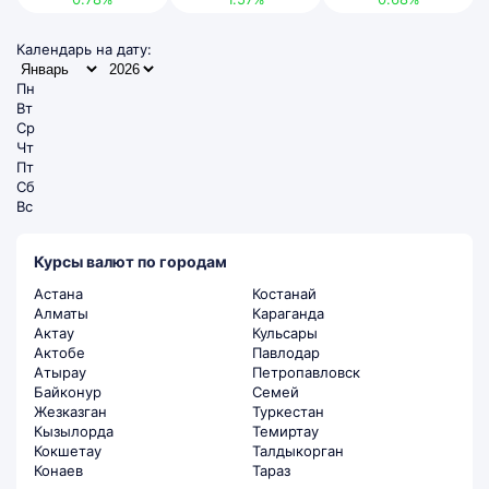
Календарь на дату:
Пн
Вт
Ср
Чт
Пт
Сб
Вс
Курсы валют по городам
Астана
Костанай
Алматы
Караганда
Актау
Кульсары
Актобе
Павлодар
Атырау
Петропавловск
Байконур
Семей
Жезказган
Туркестан
Кызылорда
Темиртау
Кокшетау
Талдыкорган
Конаев
Тараз