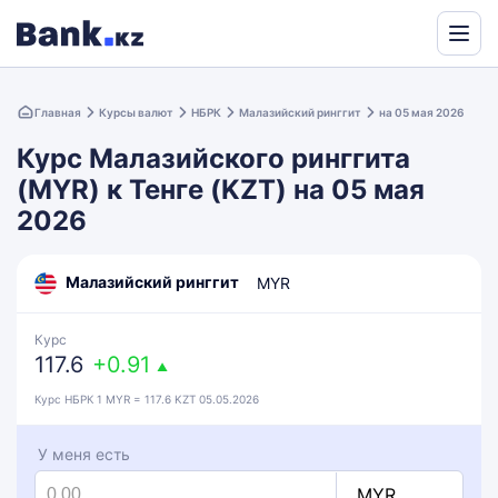
Powered
by
Главная
Курсы валют
НБРК
Малазийский ринггит
на 05 мая 2026
Translate
Курс Малазийского ринггита
(MYR) к Тенге (KZT) на 05 мая
2026
Малазийский ринггит
MYR
Курс
117.6
+0.91
▲
Курс НБРК 1 MYR = 117.6 KZT 05.05.2026
У меня есть
MYR