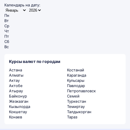
Календарь на дату:
Пн
Вт
Ср
Чт
Пт
Сб
Вс
Курсы валют по городам
Астана
Костанай
Алматы
Караганда
Актау
Кульсары
Актобе
Павлодар
Атырау
Петропавловск
Байконур
Семей
Жезказган
Туркестан
Кызылорда
Темиртау
Кокшетау
Талдыкорган
Конаев
Тараз