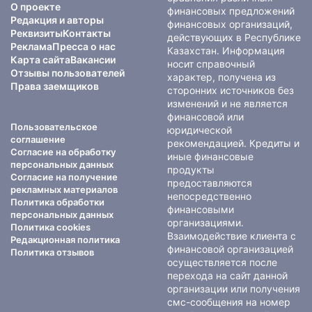
О проекте
финансовых предложений
Редакция и авторы
финансовых организаций,
Реквизиты
Контакты
действующих в Республике
Реклама
Пресса о нас
Казахстан. Информация
Карта сайта
Вакансии
носит справочный
Отзывы пользователей
характер, получена из
Права заемщиков
сторонних источников без
изменений и не является
финансовой или
Пользовательское
юридической
соглашение
рекомендацией. Кредиты и
Согласие на обработку
иные финансовые
персональных данных
продукты
Согласие на получение
предоставляются
рекламных материалов
непосредственно
Политика обработки
финансовыми
персональных данных
организациями.
Политика cookies
Взаимодействие клиента с
Редакционная политика
финансовой организацией
Политика отзывов
осуществляется после
перехода на сайт данной
организации или получения
смс-сообщения на номер