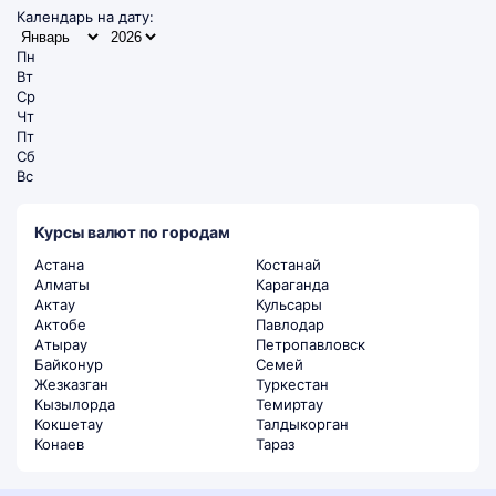
Календарь на дату:
Пн
Вт
Ср
Чт
Пт
Сб
Вс
Курсы валют по городам
Астана
Костанай
Алматы
Караганда
Актау
Кульсары
Актобе
Павлодар
Атырау
Петропавловск
Байконур
Семей
Жезказган
Туркестан
Кызылорда
Темиртау
Кокшетау
Талдыкорган
Конаев
Тараз