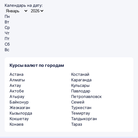
Календарь на дату:
Пн
Вт
Ср
Чт
Пт
Сб
Вс
Курсы валют по городам
Астана
Костанай
Алматы
Караганда
Актау
Кульсары
Актобе
Павлодар
Атырау
Петропавловск
Байконур
Семей
Жезказган
Туркестан
Кызылорда
Темиртау
Кокшетау
Талдыкорган
Конаев
Тараз