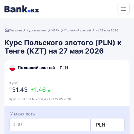
Powered
by
Главная
Курсы валют
НБРК
Польский злотый
на 27 мая 2026
Translate
Курс Польского злотого (PLN) к
Тенге (KZT) на 27 мая 2026
Польский злотый
PLN
Курс
131.43
+1.46
▲
Курс НБРК 1 PLN = 131.43 KZT 27.05.2026
У меня есть
PLN