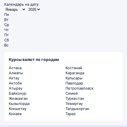
Календарь на дату:
Пн
Вт
Ср
Чт
Пт
Сб
Вс
Курсы валют по городам
Астана
Костанай
Алматы
Караганда
Актау
Кульсары
Актобе
Павлодар
Атырау
Петропавловск
Байконур
Семей
Жезказган
Туркестан
Кызылорда
Темиртау
Кокшетау
Талдыкорган
Конаев
Тараз