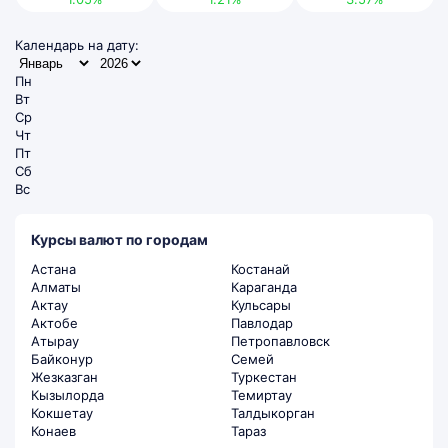
Календарь на дату:
Пн
Вт
Ср
Чт
Пт
Сб
Вс
Курсы валют по городам
Астана
Костанай
Алматы
Караганда
Актау
Кульсары
Актобе
Павлодар
Атырау
Петропавловск
Байконур
Семей
Жезказган
Туркестан
Кызылорда
Темиртау
Кокшетау
Талдыкорган
Конаев
Тараз