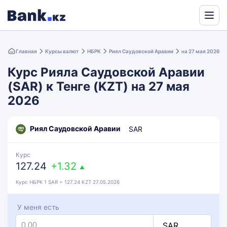
Powered
by
Главная
Курсы валют
НБРК
Риял Саудовской Аравии
Translate
на 27 мая 2026
Курс Рияла Саудовской Аравии
(SAR) к Тенге (KZT) на 27 мая
2026
Риял Саудовской Аравии
SAR
Курс
127.24
+1.32
▲
Курс НБРК 1 SAR = 127.24 KZT 27.05.2026
У меня есть
SAR