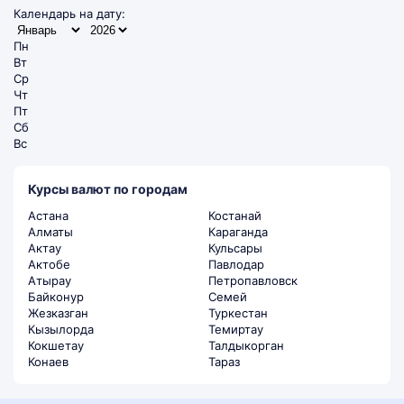
Календарь на дату:
Пн
Вт
Ср
Чт
Пт
Сб
Вс
Курсы валют по городам
Астана
Костанай
Алматы
Караганда
Актау
Кульсары
Актобе
Павлодар
Атырау
Петропавловск
Байконур
Семей
Жезказган
Туркестан
Кызылорда
Темиртау
Кокшетау
Талдыкорган
Конаев
Тараз