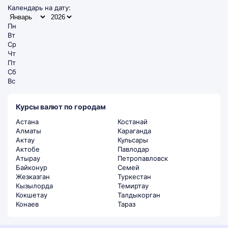
Календарь на дату:
Пн
Вт
Ср
Чт
Пт
Сб
Вс
Курсы валют по городам
Астана
Костанай
Алматы
Караганда
Актау
Кульсары
Актобе
Павлодар
Атырау
Петропавловск
Байконур
Семей
Жезказган
Туркестан
Кызылорда
Темиртау
Кокшетау
Талдыкорган
Конаев
Тараз