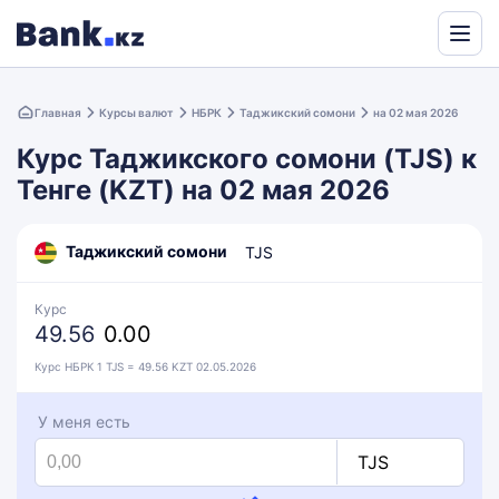
Powered
by
Главная
Курсы валют
НБРК
Таджикский сомони
на 02 мая 2026
Translate
Курс Таджикского сомони (TJS) к
Тенге (KZT) на 02 мая 2026
Таджикский сомони
TJS
Курс
49.56
0.00
Курс НБРК 1 TJS = 49.56 KZT 02.05.2026
У меня есть
TJS