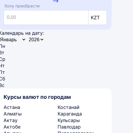
Хочу приобрести
KZT
Календарь на дату:
Пн
Вт
Ср
Чт
Пт
Сб
Вс
Курсы валют по городам
Астана
Костанай
Алматы
Караганда
Актау
Кульсары
Актобе
Павлодар