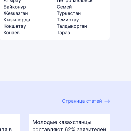
Атырау
Петропавловск
Байконур
Семей
Жезказган
Туркестан
Кызылорда
Темиртау
Кокшетау
Талдыкорган
Конаев
Тараз
Страница статей
я
Молодые казахстанцы
ля в
составляют 62% заявителей