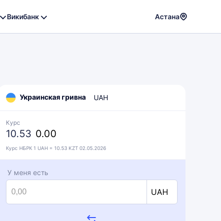
Викибанк
Астана
Powere
by
Translat
Украинская гривна
UAH
Курс
10.53
0.00
Курс НБРК 1 UAH = 10.53 KZT 02.05.2026
У меня есть
UAH