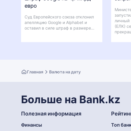
евро
Министе
запусти
Суд Европейского союза отклонил
личный 
апелляцию Google и Alphabet и
(ЕЛК) с
оставил в силе штраф в размере…
прекра
Главная
Валюта на дату
Больше на Bank.kz
Полезная информация
Рейтин
Финансы
Топ бан