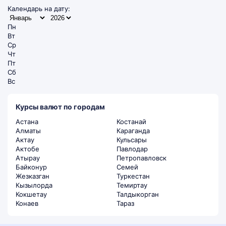
Календарь на дату:
Пн
Вт
Ср
Чт
Пт
Сб
Вс
Курсы валют по городам
Астана
Костанай
Алматы
Караганда
Актау
Кульсары
Актобе
Павлодар
Атырау
Петропавловск
Байконур
Семей
Жезказган
Туркестан
Кызылорда
Темиртау
Кокшетау
Талдыкорган
Конаев
Тараз