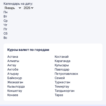
Календарь на дату:
Пн
Вт
Ср
Чт
Пт
Сб
Вс
Курсы валют по городам
Астана
Костанай
Алматы
Караганда
Актау
Кульсары
Актобе
Павлодар
Атырау
Петропавловск
Байконур
Семей
Жезказган
Туркестан
Кызылорда
Темиртау
Кокшетау
Талдыкорган
Конаев
Тараз