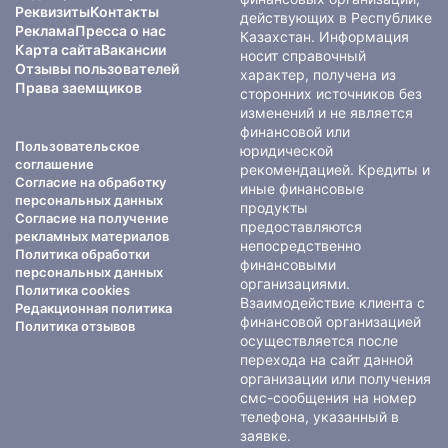
Реквизиты
Контакты
действующих в Республике
Реклама
Пресса о нас
Казахстан. Информация
Карта сайта
Вакансии
носит справочный
Отзывы пользователей
характер, получена из
Права заемщиков
сторонних источников без
изменений и не является
финансовой или
Пользовательское
юридической
соглашение
рекомендацией. Кредиты и
Согласие на обработку
иные финансовые
персональных данных
продукты
Согласие на получение
предоставляются
рекламных материалов
непосредственно
Политика обработки
финансовыми
персональных данных
организациями.
Политика cookies
Взаимодействие клиента с
Редакционная политика
финансовой организацией
Политика отзывов
осуществляется после
перехода на сайт данной
организации или получения
смс-сообщения на номер
телефона, указанный в
заявке.