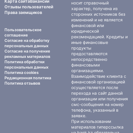
Карта сайта
Вакансии
носит справочный
Отзывы пользователей
характер, получена из
Права заемщиков
сторонних источников без
изменений и не является
финансовой или
Пользовательское
юридической
соглашение
рекомендацией. Кредиты и
Согласие на обработку
иные финансовые
персональных данных
продукты
Согласие на получение
предоставляются
рекламных материалов
непосредственно
Политика обработки
финансовыми
персональных данных
организациями.
Политика cookies
Взаимодействие клиента с
Редакционная политика
финансовой организацией
Политика отзывов
осуществляется после
перехода на сайт данной
организации или получения
смс-сообщения на номер
телефона, указанный в
заявке.
При использовании
материалов гиперссылка
на bank.kz обязательна.