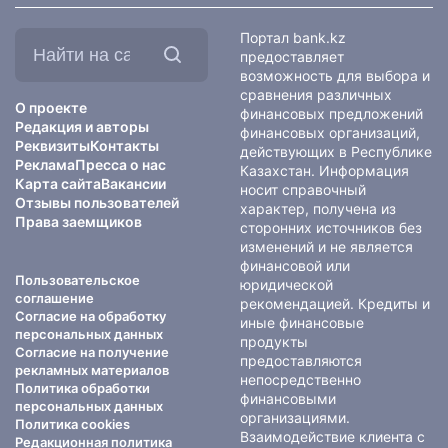
Найти
Портал bank.kz
на
предоставляет
сайте:
возможность для выбора и
сравнения различных
О проекте
финансовых предложений
Редакция и авторы
финансовых организаций,
Реквизиты
Контакты
действующих в Республике
Реклама
Пресса о нас
Казахстан. Информация
Карта сайта
Вакансии
носит справочный
Отзывы пользователей
характер, получена из
Права заемщиков
сторонних источников без
изменений и не является
финансовой или
Пользовательское
юридической
соглашение
рекомендацией. Кредиты и
Согласие на обработку
иные финансовые
персональных данных
продукты
Согласие на получение
предоставляются
рекламных материалов
непосредственно
Политика обработки
финансовыми
персональных данных
организациями.
Политика cookies
Взаимодействие клиента с
Редакционная политика