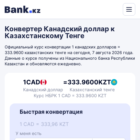
Powered
by
Конвертер Канадский доллар к
Translate
Казахстанскому Тенге
Официальный курс конвертации 1 канадских долларов =
333.9600 казахстанских тенге на сегодня, 7 августа 2026 года.
Данные о курсе получены из Национального банка Республики
Казахстан и обновляются ежедневно.
1
CAD
=
333.9600
KZT
Канадский доллар
Казахстанский тенге
Курс НБРК 1 CAD = 333.9600 KZT
Быстрая конвертация
1 CAD = 333,96 KZT
У меня есть