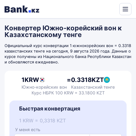
Powered
by
Конвертер Южно-корейский вон к
Translate
Казахстанскому тенге
Официальный курс конвертации 1 южнокорейских вон = 0.3318
казахстанских тенге на сегодня, 9 августа 2026 года. Данные о
курсе получены из Национального банка Республики Казахстан
и обновляются ежедневно.
1
KRW
=
0.3318
KZT
Южно-корейских вон
Казахстанский тенге
Курс НБРК 100 KRW = 33.1800 KZT
Быстрая конвертация
1 KRW = 0,3318 KZT
У меня есть