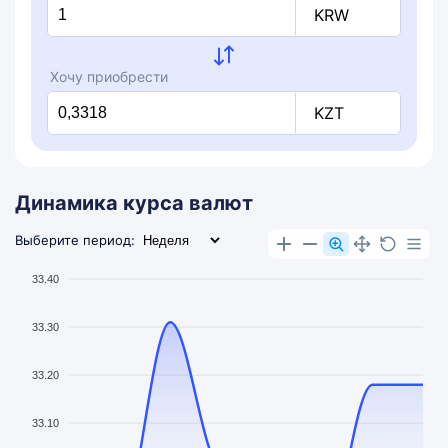
KRW
Хочу приобрести
KZT
Динамика курса валют
Выберите период:
33.40
33.30
33.20
33.10