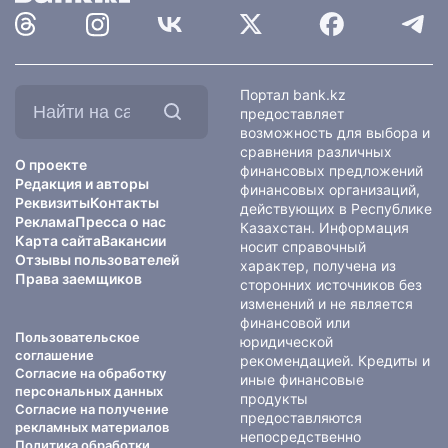
Найти
Портал bank.kz
на
предоставляет
сайте:
возможность для выбора и
сравнения различных
О проекте
финансовых предложений
Редакция и авторы
финансовых организаций,
Реквизиты
Контакты
действующих в Республике
Реклама
Пресса о нас
Казахстан. Информация
Карта сайта
Вакансии
носит справочный
Отзывы пользователей
характер, получена из
Права заемщиков
сторонних источников без
изменений и не является
финансовой или
Пользовательское
юридической
соглашение
рекомендацией. Кредиты и
Согласие на обработку
иные финансовые
персональных данных
продукты
Согласие на получение
предоставляются
рекламных материалов
непосредственно
Политика обработки