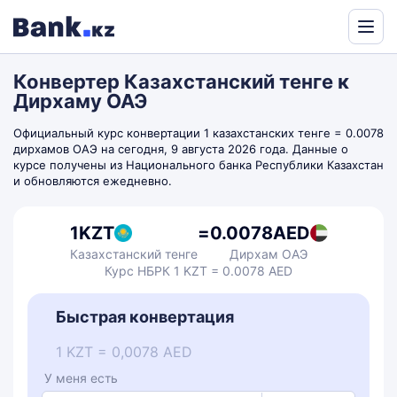
Powered
by
Конвертер Казахстанский тенге к
Translate
Дирхаму ОАЭ
Официальный курс конвертации 1 казахстанских тенге = 0.0078
дирхамов ОАЭ на сегодня, 9 августа 2026 года. Данные о
курсе получены из Национального банка Республики Казахстан
и обновляются ежедневно.
1
KZT
=
0.0078
AED
Казахстанский тенге
Дирхам ОАЭ
Курс НБРК 1 KZT = 0.0078 AED
Быстрая конвертация
1 KZT = 0,0078 AED
У меня есть