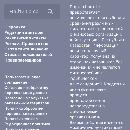
Найти
Портал bank.kz
на
предоставляет
сайте:
возможность для выбора и
сравнения различных
О проекте
финансовых предложений
Редакция и авторы
финансовых организаций,
Реквизиты
Контакты
действующих в Республике
Реклама
Пресса о нас
Казахстан. Информация
Карта сайта
Вакансии
носит справочный
Отзывы пользователей
характер, получена из
Права заемщиков
сторонних источников без
изменений и не является
финансовой или
Пользовательское
юридической
соглашение
рекомендацией. Кредиты и
Согласие на обработку
иные финансовые
персональных данных
продукты
Согласие на получение
предоставляются
рекламных материалов
непосредственно
Политика обработки
финансовыми
персональных данных
организациями.
Политика cookies
Взаимодействие клиента с
Редакционная политика
финансовой организацией
Политика отзывов