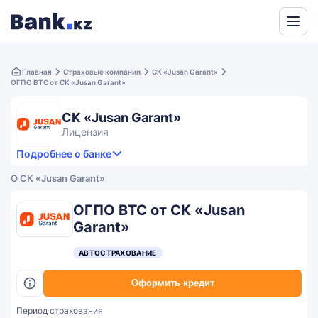
Powered
by
Главная
Страховые компании
СК «Jusan Garant»
Translate
ОГПО ВТС от СК «Jusan Garant»
СК «Jusan Garant»
Лицензия
Подробнее о банке
1,9
-
Продукты и услуги
1.9
О СК «Jusan Garant»
rating
3.7
Сервис
Общий рейтинг
ОГПО ВТС от СК «Jusan
Garant»
АВТОСТРАХОВАНИЕ
Оформить кредит
Период страхования