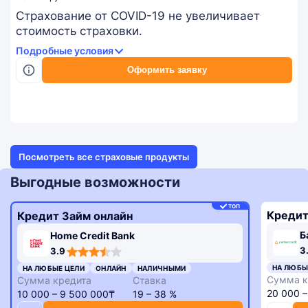
Страхование от COVID-19 не увеличивает
стоимость страховки.
Подробные условия
Оформить заявку
Посмотреть все страховые продукты
Выгодные возможности
ТОП
Кредит
Кредит Займ онлайн
Б
Home Credit Bank
3,3
3,9
3
3.9
rating
rating
НА ЛЮБЫ
НА ЛЮБЫЕ ЦЕЛИ
ОНЛАЙН
НАЛИЧНЫМИ
Сумма к
Сумма кредита
Ставка
20 000 
10 000 – 9 500 000₸
19 – 38 %