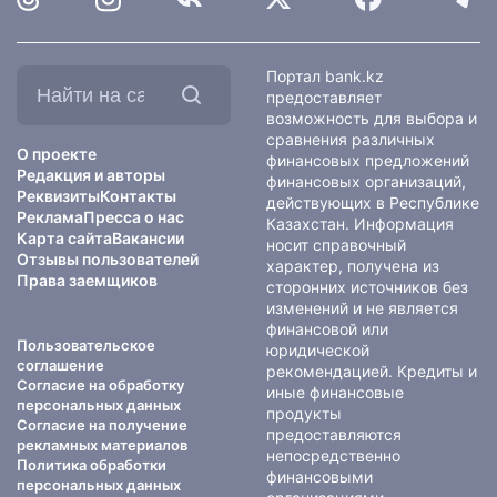
Найти
Портал bank.kz
на
предоставляет
сайте:
возможность для выбора и
сравнения различных
О проекте
финансовых предложений
Редакция и авторы
финансовых организаций,
Реквизиты
Контакты
действующих в Республике
Реклама
Пресса о нас
Казахстан. Информация
Карта сайта
Вакансии
носит справочный
Отзывы пользователей
характер, получена из
Права заемщиков
сторонних источников без
изменений и не является
финансовой или
Пользовательское
юридической
соглашение
рекомендацией. Кредиты и
Согласие на обработку
иные финансовые
персональных данных
продукты
Согласие на получение
предоставляются
рекламных материалов
непосредственно
Политика обработки
финансовыми
персональных данных