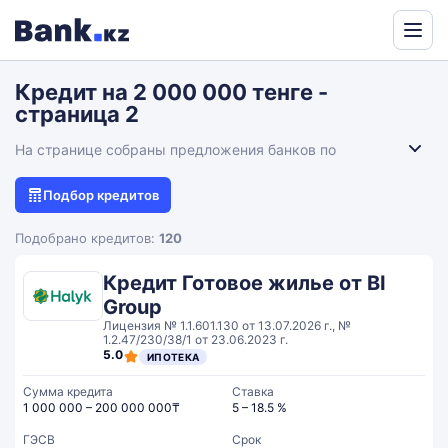
Powered
by
Кредит на 2 000 000 тенге -
Translate
страница 2
На странице собраны предложения банков по
кредитам на 2 000 000 тенге. Можно сравнить условия
оформления, выбрать подходящий вариант для
Подбор кредитов
крупной суммы и перейти к подаче онлайн-заявки на
сайте банка.
Подобрано кредитов:
120
Кредит Готовое жилье от BI
Group
Лицензия № 1.1.601.130 от 13.07.2026 г., №
1.2.47/230/38/1 от 23.06.2023 г.
5.0
ИПОТЕКА
Сумма кредита
Ставка
1 000 000 – 200 000 000₸
5 – 18.5 %
ГЭСВ
Срок