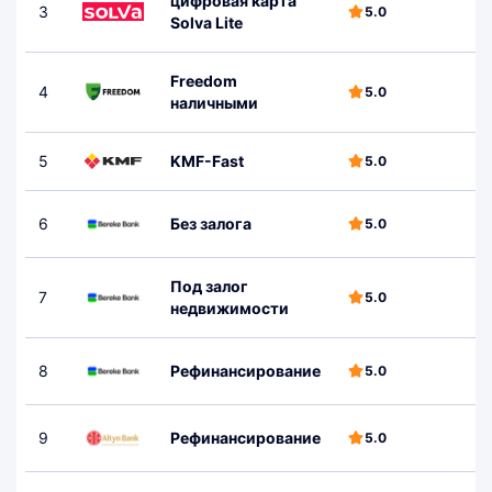
цифровая карта
3
5.0
Solva Lite
Freedom
4
5.0
наличными
5
KMF-Fast
5.0
6
Без залога
5.0
Под залог
7
3
5.0
недвижимости
8
Рефинансирование
5.0
9
Рефинансирование
5.0