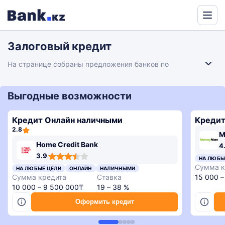
Powered
by
Залоговый кредит
Translate
На странице собраны предложения банков по
залоговым кредитам. Можно сравнить условия
оформления, выбрать подходящий вариант с
обеспечением и перейти к подаче онлайн-заявки на
Выгодные возможности
сайте банка.
Кредит Онлайн наличными
Кредит
2.8
M
4,3
4,3
4,6
4,4
Home Credit Bank
4
rating
rating
rating
rating
3,9
3.9
НА ЛЮБЫ
rating
Сумма к
НА ЛЮБЫЕ ЦЕЛИ
ОНЛАЙН
НАЛИЧНЫМИ
Сумма кредита
Ставка
15 000 –
10 000 – 9 500 000₸
19 – 38 %
Оформить кредит