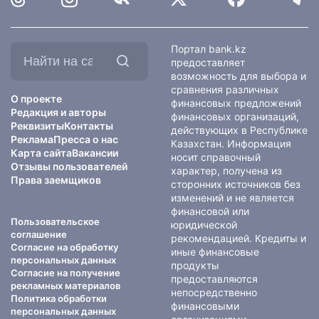
Найти
Портал bank.kz
на
предоставляет
сайте:
возможность для выбора и
сравнения различных
О проекте
финансовых предложений
Редакция и авторы
финансовых организаций,
Реквизиты
Контакты
действующих в Республике
Реклама
Пресса о нас
Казахстан. Информация
Карта сайта
Вакансии
носит справочный
Отзывы пользователей
характер, получена из
Права заемщиков
сторонних источников без
изменений и не является
финансовой или
Пользовательское
юридической
соглашение
рекомендацией. Кредиты и
Согласие на обработку
иные финансовые
персональных данных
продукты
Согласие на получение
предоставляются
рекламных материалов
непосредственно
Политика обработки
финансовыми
персональных данных