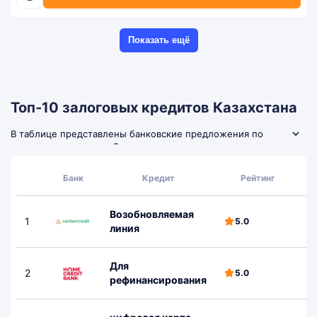
Показать ещё
Топ-10 залоговых кредитов Казахстана
В таблице представлены банковские предложения по
залоговым кредитам. Сравните доступные кредитные
продукты, изучите требования к заемщику и условия
обеспечения, чтобы выбрать подходящую программу для
Банк
Кредит
Рейтинг
подачи заявки.
Возобновляемая
1
5.0
линия
Для
2
5.0
рефинансирования