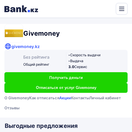
Powered
by
Translate
Givemoney
givemoney.kz
-
Скорость выдачи
Без рейтинга
-
Выдача
Общий рейтинг
3.0
Сервис
Получить деньги
Отписаться от услуг Givemoney
О Givemoney
Как отписаться
Акции
Контакты
Личный кабинет
Отзывы
Выгодные предложения