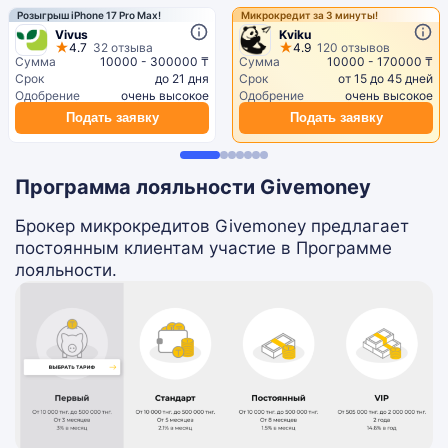
Розыгрыш iPhone 17 Pro Max!
Микрокредит за 3 минуты!
Vivus
Kviku
4.7
32 отзыва
4.9
120 отзывов
Сумма
10000 - 300000 ₸
Сумма
10000 - 170000 ₸
Срок
до 21 дня
Срок
от 15 до 45 дней
Одобрение
очень высокое
Одобрение
очень высокое
Подать заявку
Подать заявку
Программа лояльности Givemoney
Брокер микрокредитов Givemoney предлагает
постоянным клиентам участие в Программе
лояльности.