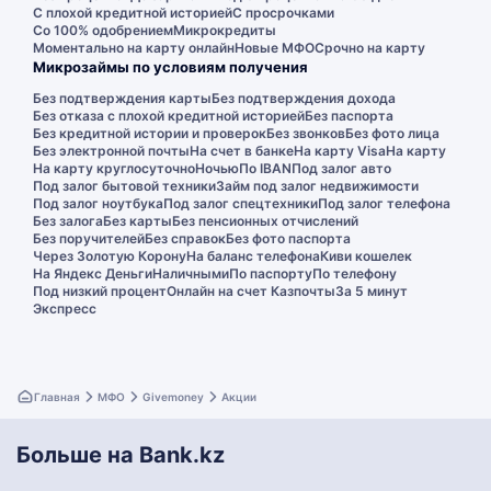
С плохой кредитной историей
С просрочками
Со 100% одобрением
Микрокредиты
Моментально на карту онлайн
Новые МФО
Срочно на карту
Микрозаймы по условиям получения
Без подтверждения карты
Без подтверждения дохода
Без отказа с плохой кредитной историей
Без паспорта
Без кредитной истории и проверок
Без звонков
Без фото лица
Без электронной почты
На счет в банке
На карту Visa
На карту
На карту круглосуточно
Ночью
По IBAN
Под залог авто
Под залог бытовой техники
Займ под залог недвижимости
Под залог ноутбука
Под залог спецтехники
Под залог телефона
Без залога
Без карты
Без пенсионных отчислений
Без поручителей
Без справок
Без фото паспорта
Через Золотую Корону
На баланс телефона
Киви кошелек
На Яндекс Деньги
Наличными
По паспорту
По телефону
Под низкий процент
Онлайн на счет Казпочты
За 5 минут
Экспресс
Главная
МФО
Givemoney
Акции
Больше на Bank.kz