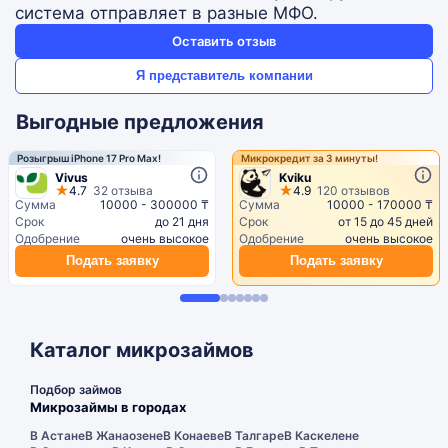
система отправляет в разные МФО.
Оставить отзыв
Я представитель компании
Выгодные предложения
Розыгрыш iPhone 17 Pro Max!
Микрокредит за 3 минуты!
Vivus
Kviku
4.7
32 отзыва
4.9
120 отзывов
Сумма
10000 - 300000 ₸
Сумма
10000 - 170000 ₸
Срок
до 21 дня
Срок
от 15 до 45 дней
Одобрение
очень высокое
Одобрение
очень высокое
Подать заявку
Подать заявку
Каталог микрозаймов
Подбор займов
Микрозаймы в городах
В Астане
В Жанаозене
В Конаеве
В Талгаре
В Каскелене