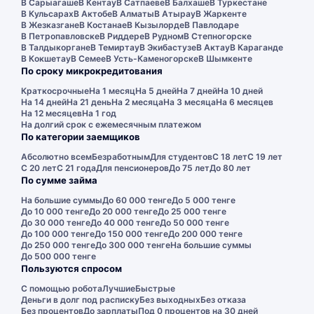
В Сарыагаше
В Кентау
В Сатпаеве
В Балхаше
В Туркестане
В Кульсарах
В Актобе
В Алматы
В Атырау
В Жаркенте
В Жезказгане
В Костанае
В Кызылорде
В Павлодаре
В Петропавловске
В Риддере
В Рудном
В Степногорске
В Талдыкоргане
В Темиртау
В Экибастузе
В Актау
В Караганде
В Кокшетау
В Семее
В Усть-Каменогорске
В Шымкенте
По сроку микрокредитования
Краткосрочные
На 1 месяц
На 5 дней
На 7 дней
На 10 дней
На 14 дней
На 21 день
На 2 месяца
На 3 месяца
На 6 месяцев
На 12 месяцев
На 1 год
На долгий срок с ежемесячным платежом
По категории заемщиков
Абсолютно всем
Безработным
Для студентов
С 18 лет
С 19 лет
С 20 лет
С 21 года
Для пенсионеров
До 75 лет
До 80 лет
По сумме займа
На большие суммы
До 60 000 тенге
До 5 000 тенге
До 10 000 тенге
До 20 000 тенге
До 25 000 тенге
До 30 000 тенге
До 40 000 тенге
До 50 000 тенге
До 100 000 тенге
До 150 000 тенге
До 200 000 тенге
До 250 000 тенге
До 300 000 тенге
На большие суммы
До 500 000 тенге
Пользуются спросом
С помощью робота
Лучшие
Быстрые
Деньги в долг под расписку
Без выходных
Без отказа
Без процентов
До зарплаты
Под 0 процентов на 30 дней