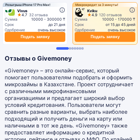
Розыгрыш iPhone 17 Pro Max!
Микрокредит за 3 минуты!
Vivus
Kviku
4.7
32 отзыва
4.9
120 отзывов
Сумма
10000 - 300000 ₸
Сумма
10000 - 170000 ₸
Срок
до 21 дня
Срок
от 15 до 45 дней
Одобрение
очень высокое
Одобрение
очень высокое
Подать заявку
Подать заявку
Отзывы о Givemoney
«Givemoney» – это онлайн-сервис, который
помогает пользователям подобрать и оформить
микрозаймы в Казахстане. Проект сотрудничает
с различными микрофинансовыми
организациями и предлагает широкий выбор
условий кредитования. Пользователи могут
сравнить разные варианты, выбрать наиболее
подходящий и получить деньги на карту или
наличными в тот же день. «Givemoney» также
предоставляет информацию о кредитной
истории, рейтинге и отзывах о МФО. По крайней