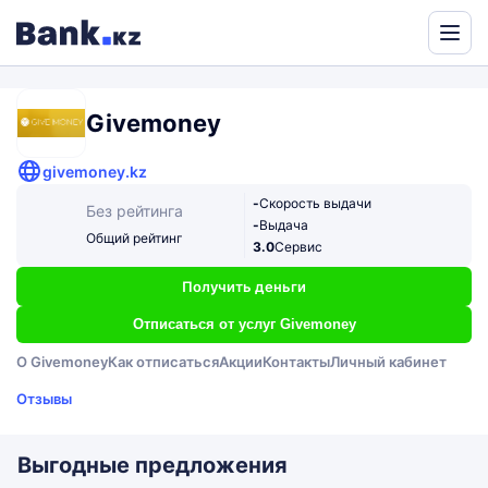
Powered
by
Translate
Givemoney
givemoney.kz
-
Скорость выдачи
Без рейтинга
-
Выдача
Общий рейтинг
3.0
Сервис
Получить деньги
Отписаться от услуг Givemoney
О Givemoney
Как отписаться
Акции
Контакты
Личный кабинет
Отзывы
Выгодные предложения