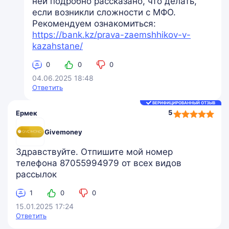
ней подробно рассказано, что делать,
если возникли сложности с МФО.
Рекомендуем ознакомиться:
https://bank.kz/prava-zaemshhikov-v-
kazahstane/
0
0
0
04.06.2025 18:48
Ответить
ВЕРИФИЦИРОВАННЫЙ ОТЗЫВ
5,0
5
Ермек
rating
Givemoney
Здравствуйте. Отпишите мой номер
телефона 87055994979 от всех видов
рассылок
1
0
0
15.01.2025 17:24
Ответить