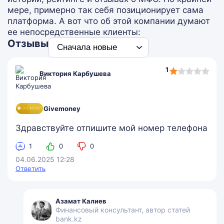
мере, примерно так себя позиционирует сама
платформа. А вот что об этой компании думают
ее непосредственные клиенты:
Отзывы
1,0
1
Виктория Карбушева
rating
Givemoney
Здравствуйте отпишите мой номер телефона
1
0
0
04.06.2025 12:28
Ответить
Азамат Калиев
Финансовый консультант, автор статей
bank.kz