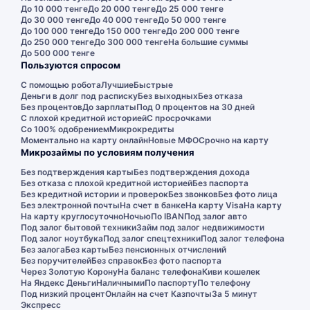
До 10 000 тенге
До 20 000 тенге
До 25 000 тенге
До 30 000 тенге
До 40 000 тенге
До 50 000 тенге
До 100 000 тенге
До 150 000 тенге
До 200 000 тенге
До 250 000 тенге
До 300 000 тенге
На большие суммы
До 500 000 тенге
Пользуются спросом
С помощью робота
Лучшие
Быстрые
Деньги в долг под расписку
Без выходных
Без отказа
Без процентов
До зарплаты
Под 0 процентов на 30 дней
С плохой кредитной историей
С просрочками
Со 100% одобрением
Микрокредиты
Моментально на карту онлайн
Новые МФО
Срочно на карту
Микрозаймы по условиям получения
Без подтверждения карты
Без подтверждения дохода
Без отказа с плохой кредитной историей
Без паспорта
Без кредитной истории и проверок
Без звонков
Без фото лица
Без электронной почты
На счет в банке
На карту Visa
На карту
На карту круглосуточно
Ночью
По IBAN
Под залог авто
Под залог бытовой техники
Займ под залог недвижимости
Под залог ноутбука
Под залог спецтехники
Под залог телефона
Без залога
Без карты
Без пенсионных отчислений
Без поручителей
Без справок
Без фото паспорта
Через Золотую Корону
На баланс телефона
Киви кошелек
На Яндекс Деньги
Наличными
По паспорту
По телефону
Под низкий процент
Онлайн на счет Казпочты
За 5 минут
Экспресс