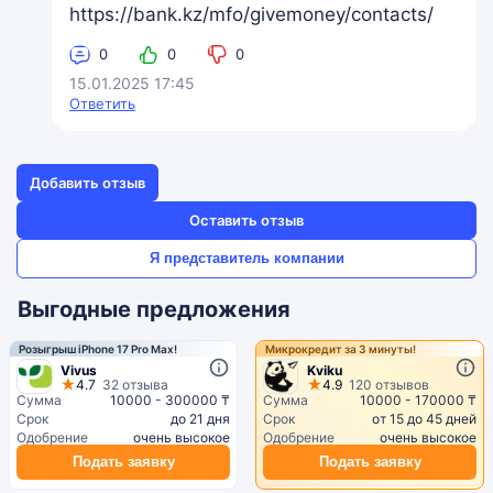
https://bank.kz/mfo/givemoney/contacts/
0
0
0
15.01.2025 17:45
Ответить
Добавить отзыв
Оставить отзыв
Я представитель компании
Выгодные предложения
Розыгрыш iPhone 17 Pro Max!
Микрокредит за 3 минуты!
Vivus
Kviku
4.7
32 отзыва
4.9
120 отзывов
Сумма
10000 - 300000 ₸
Сумма
10000 - 170000 ₸
Срок
до 21 дня
Срок
от 15 до 45 дней
Одобрение
очень высокое
Одобрение
очень высокое
Подать заявку
Подать заявку