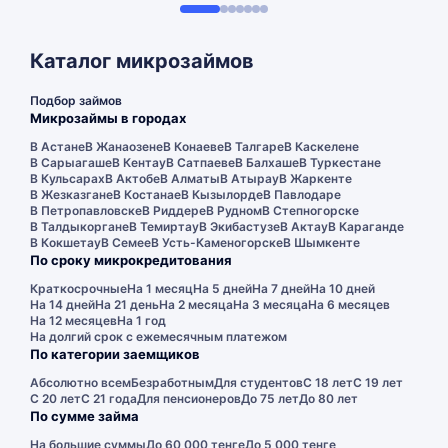
Каталог микрозаймов
Подбор займов
Микрозаймы в городах
В Астане
В Жанаозене
В Конаеве
В Талгаре
В Каскелене
В Сарыагаше
В Кентау
В Сатпаеве
В Балхаше
В Туркестане
В Кульсарах
В Актобе
В Алматы
В Атырау
В Жаркенте
В Жезказгане
В Костанае
В Кызылорде
В Павлодаре
В Петропавловске
В Риддере
В Рудном
В Степногорске
В Талдыкоргане
В Темиртау
В Экибастузе
В Актау
В Караганде
В Кокшетау
В Семее
В Усть-Каменогорске
В Шымкенте
По сроку микрокредитования
Краткосрочные
На 1 месяц
На 5 дней
На 7 дней
На 10 дней
На 14 дней
На 21 день
На 2 месяца
На 3 месяца
На 6 месяцев
На 12 месяцев
На 1 год
На долгий срок с ежемесячным платежом
По категории заемщиков
Абсолютно всем
Безработным
Для студентов
С 18 лет
С 19 лет
С 20 лет
С 21 года
Для пенсионеров
До 75 лет
До 80 лет
По сумме займа
На большие суммы
До 60 000 тенге
До 5 000 тенге