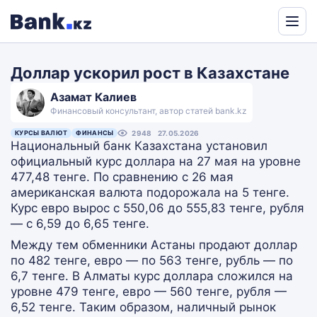
Powered
by
Доллар ускорил рост в Казахстане
Translate
Азамат Калиев
Финансовый консультант, автор статей bank.kz
КУРСЫ ВАЛЮТ
ФИНАНСЫ
2948
27.05.2026
Национальный банк Казахстана установил
официальный курс доллара на 27 мая на уровне
477,48 тенге. По сравнению с 26 мая
американская валюта подорожала на 5 тенге.
Курс евро вырос с 550,06 до 555,83 тенге, рубля
— с 6,59 до 6,65 тенге.
Между тем обменники Астаны продают доллар
по 482 тенге, евро — по 563 тенге, рубль — по
6,7 тенге. В Алматы курс доллара сложился на
уровне 479 тенге, евро — 560 тенге, рубля —
6,52 тенге. Таким образом, наличный рынок