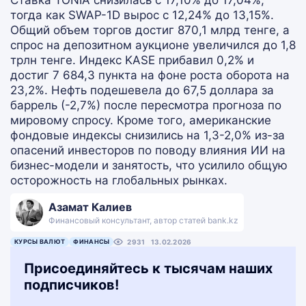
Ставка TONIA снизилась с 17,10% до 17,04%,
тогда как SWAP-1D вырос с 12,24% до 13,15%.
Общий объем торгов достиг 870,1 млрд тенге, а
спрос на депозитном аукционе увеличился до 1,8
трлн тенге. Индекс KASE прибавил 0,2% и
достиг 7 684,3 пункта на фоне роста оборота на
23,2%. Нефть подешевела до 67,5 доллара за
баррель (-2,7%) после пересмотра прогноза по
мировому спросу. Кроме того, американские
фондовые индексы снизились на 1,3-2,0% из-за
опасений инвесторов по поводу влияния ИИ на
бизнес-модели и занятость, что усилило общую
осторожность на глобальных рынках.
Азамат Калиев
Финансовый консультант, автор статей bank.kz
КУРСЫ ВАЛЮТ
ФИНАНСЫ
2931
13.02.2026
Присоединяйтесь к тысячам наших
подписчиков!