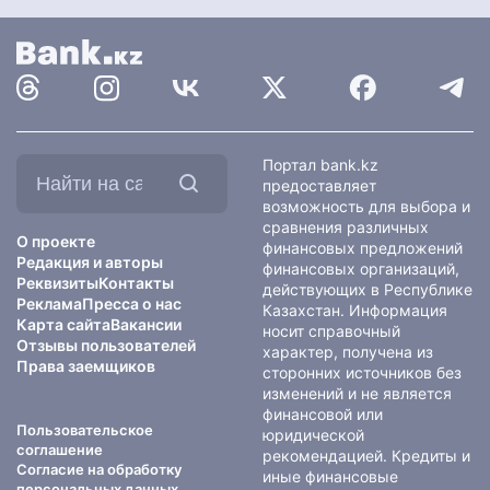
Найти
Портал bank.kz
на
предоставляет
сайте:
возможность для выбора и
сравнения различных
О проекте
финансовых предложений
Редакция и авторы
финансовых организаций,
Реквизиты
Контакты
действующих в Республике
Реклама
Пресса о нас
Казахстан. Информация
Карта сайта
Вакансии
носит справочный
Отзывы пользователей
характер, получена из
Права заемщиков
сторонних источников без
изменений и не является
финансовой или
Пользовательское
юридической
соглашение
рекомендацией. Кредиты и
Согласие на обработку
иные финансовые
персональных данных