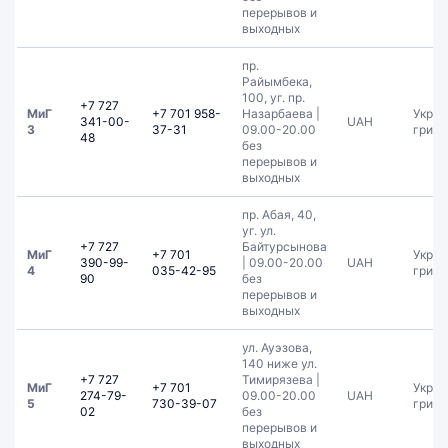
перерывов и
выходных
пр.
Райымбека,
100, уг. пр.
+7 727
МиГ
+7 701 958-
Назарбаева |
Украи
341-00-
UAH
3
37-31
09.00-20.00
гривн
48
без
перерывов и
выходных
пр. Абая, 40,
уг. ул.
+7 727
Байтурсынова
МиГ
+7 701
Украи
390-99-
| 09.00-20.00
UAH
4
035-42-95
гривн
90
без
перерывов и
выходных
ул. Ауэзова,
140 ниже ул.
+7 727
Тимирязева |
МиГ
+7 701
Украи
274-79-
09.00-20.00
UAH
5
730-39-07
гривн
02
без
перерывов и
выходных