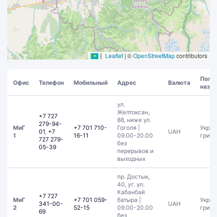
Leaflet
|
©
OpenStreetMap
contributors
Полн
Офис
Телефон
Мобильный
Адрес
Валюта
назва
ул.
Желтоксан,
+7 727
88, ниже ул.
279-94-
МиГ
+7 701 710-
Гоголя |
Украи
01
,
+7
UAH
1
16-11
09.00-20.00
гривн
727 279-
без
05-39
перерывов и
выходных
пр. Достык,
40, уг. ул.
Кабанбай
+7 727
МиГ
+7 701 059-
батыра |
Украи
341-00-
UAH
2
52-15
09.00-20.00
гривн
69
без