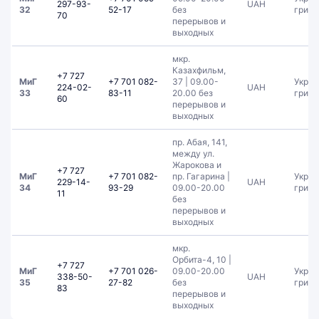
297-93-
UAH
32
52-17
без
гривн
70
перерывов и
выходных
мкр.
Казахфильм,
+7 727
МиГ
+7 701 082-
37 | 09.00-
Украи
224-02-
UAH
33
83-11
20.00 без
гривн
60
перерывов и
выходных
пр. Абая, 141,
между ул.
Жарокова и
+7 727
МиГ
+7 701 082-
пр. Гагарина |
Украи
229-14-
UAH
34
93-29
09.00-20.00
гривн
11
без
перерывов и
выходных
мкр.
Орбита-4, 10 |
+7 727
МиГ
+7 701 026-
09.00-20.00
Украи
338-50-
UAH
35
27-82
без
гривн
83
перерывов и
выходных