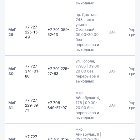
выходных
пр. Достык,
248, ниже
улицы
+7 727
МиГ
+7 701 059-
Омаровой |
Украи
225-15-
UAH
29
52-13
09.00-20.00
гривн
49
без
перерывов и
выходных
ул. Гоголя,
+7 727
77/85 | 09.00-
МиГ
+7 701 225-
Украи
341-01-
20.00 без
UAH
30
27-63
гривн
86
перерывов и
выходных
мкр.
Айнабулак-4,
+7 727
МиГ
+7 708
178 | 09.00-
Украи
229-89-
UAH
31
849-57-97
20.00 без
гривн
71
перерывов и
выходных
мкр.
Айнабулак, 9 |
+7 727
МиГ
+7 701 059-
09.00-20.00
Украи