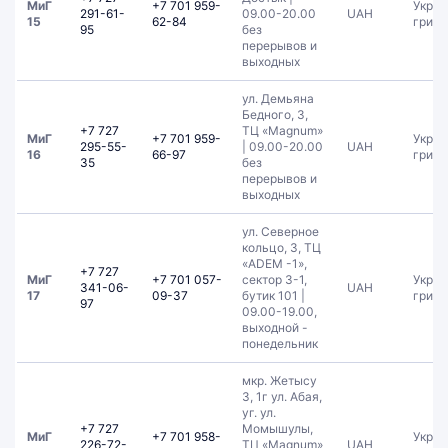
МиГ
+7 701 959-
Украи
291-61-
09.00-20.00
UAH
15
62-84
гривн
95
без
перерывов и
выходных
ул. Демьяна
Бедного, 3,
+7 727
ТЦ «Magnum»
МиГ
+7 701 959-
Украи
295-55-
| 09.00-20.00
UAH
16
66-97
гривн
35
без
перерывов и
выходных
ул. Северное
кольцо, 3, ТЦ
«ADEM -1»,
+7 727
МиГ
+7 701 057-
сектор З-1,
Украи
341-06-
UAH
17
09-37
бутик 101 |
гривн
97
09.00-19.00,
выходной -
понедельник
мкр. Жетысу
3, 1г ул. Абая,
уг. ул.
+7 727
Момышулы,
МиГ
+7 701 958-
Украи
226-72-
ТЦ «Magnum»
UAH