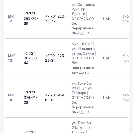
ул. Сатпаева,
2, уг. пр.
+7 727
Достык |
МиГ
+7 701 220-
Украи
263-24-
09.00-20.00
UAH
12
73-52
гривн
89
без
перерывов и
выходных
мкр. 10а, д.12,
ул. Шаляпина,
+7 727
уг. ул. Саина |
МиГ
+7 701 225-
Украи
302-88-
09.00-20.00
UAH
13
29-34
гривн
44
без
перерывов и
выходных
ул. Толе би,
234а, уг. ул.
+7 727
Гайдара |
МиГ
+7 701 959-
Украи
374-71-
09.00-20.00
UAH
14
62-82
гривн
68
без
перерывов и
выходных
ул. Толе би,
24а, уг. пр.
+7 727
Достык |