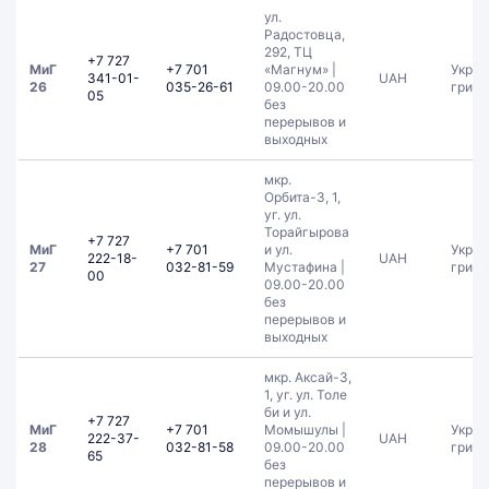
ул.
Радостовца,
292, ТЦ
+7 727
МиГ
+7 701
«Магнум» |
Украи
341-01-
UAH
26
035-26-61
09.00-20.00
гривн
05
без
перерывов и
выходных
мкр.
Орбита-3, 1,
уг. ул.
Торайгырова
+7 727
МиГ
+7 701
и ул.
Украи
222-18-
UAH
27
032-81-59
Мустафина |
гривн
00
09.00-20.00
без
перерывов и
выходных
мкр. Аксай-3,
1, уг. ул. Толе
би и ул.
+7 727
МиГ
+7 701
Момышулы |
Украи
222-37-
UAH
28
032-81-58
09.00-20.00
гривн
65
без
перерывов и