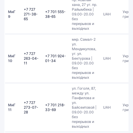
хана, 27 уг. пр.
+7 727
Райымбека |
МиГ
+7 701 555-
Украи
271-38-
09.00-20.00
UAH
9
38-65
гривн
65
без
перерывов и
выходных
мкр. Самал-2
ул.
Мендикулова,
+7 727
уг. ул.
МиГ
+7 701 924-
Украи
263-04-
Бектурова |
UAH
10
01-34
гривн
11
09.00-20.00
без
перерывов и
выходных
ул. Гоголя, 87,
между ул.
Панфилова и
+7 727
ул.
МиГ
+7 701 218-
Украи
273-07-
Байсеитовой |
UAH
11
33-69
гривн
28
09.00-20.00
без
перерывов и
выходных