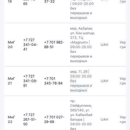
18
37-32
гривн
65
| 09.00-20.00
без
перерывов и
выходных
мкр. Ақбұлақ
ул. Хан шатыр,
273, ТЦ
+7 727
МиГ
+7 701 982-
«Magnum» |
Украи
341-04-
UAH
20
88-51
09.00-20.00
гривн
41
без
перерывов и
выходных
мкр. 11, 26 |
+7 727
09.00-20.00
МиГ
+7 701
Украи
341-09-
без
UAH
21
345-78-84
гривн
91
перерывов и
выходных
пр.
Сейфуллина,
565/140, уг.
+7 727
ул. Кабанбай
МиГ
+7 701 027-
Украи
267-51-
батыра |
UAH
22
29-68
гривн
50
09.00-20.00
без