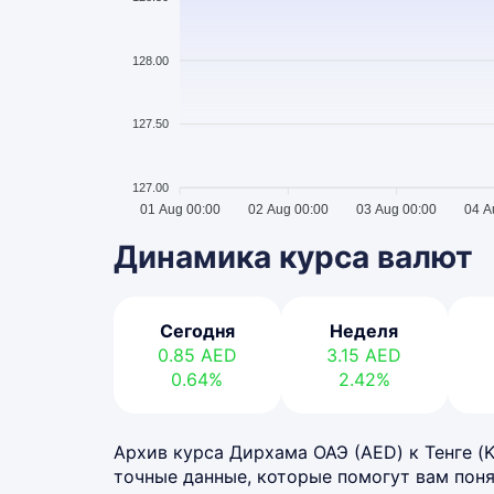
128.00
127.50
127.00
01 Aug 00:00
02 Aug 00:00
03 Aug 00:00
04 A
Динамика курса валют
Сегодня
Неделя
0.85
AED
3.15
AED
0.64%
2.42%
Архив курса Дирхама ОАЭ (AED) к Тенге (K
точные данные, которые помогут вам поня