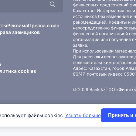
финансовых предложений фин
Казахстан. Информация носит
источников без изменений и 
рекомендацией. Кредиты и и
кты
Реклама
Пресса о нас
непосредственно финансовым
рава заемщиков
финансовой организацией осу
организации или получения с
заявке.
При использовании материало
Для рассылки используются 
пользовательским соглашени
в
Адрес: Казахстан, город Ал
литика cookies
86/47, почтовый индекс 0500
© 2026 Bank.kz
ТОО «Финтех
использует файлы cookies.
Узнать больше
Принять и 