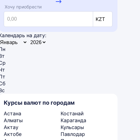
Хочу приобрести
KZT
Календарь на дату:
Пн
Вт
Ср
Чт
Пт
Сб
Вс
Курсы валют по городам
Астана
Костанай
Алматы
Караганда
Актау
Кульсары
Актобе
Павлодар