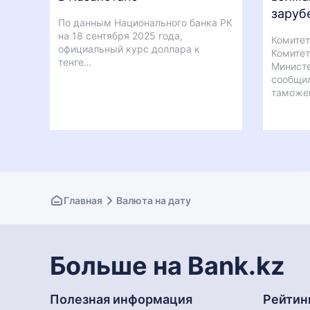
заруб
По данным Национального банка РК
на 18 сентября 2025 года,
Комитет
официальный курс доллара к
Комитет
тенге…
Министе
сообщил
таможе
Главная
Валюта на дату
Больше на Bank.kz
Полезная информация
Рейтин