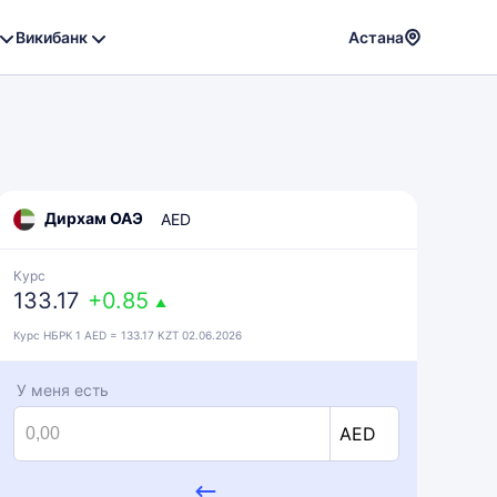
Викибанк
Астана
Powere
by
Translat
Дирхам ОАЭ
AED
Курс
133.17
+0.85
▲
Курс НБРК 1 AED = 133.17 KZT 02.06.2026
У меня есть
AED