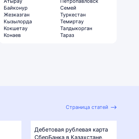
Атырау
Петропавловск
Байконур
Семей
Жезказган
Туркестан
Кызылорда
Темиртау
Кокшетау
Талдыкорган
Конаев
Тараз
Страница статей
Дебетовая рублевая карта
СберБанка в Казахстане,