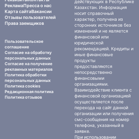
действующих в Республике
Реклама
Пресса о нас
Казахстан. Информация
Карта сайта
Вакансии
носит справочный
Отзывы пользователей
характер, получена из
Права заемщиков
сторонних источников без
изменений и не является
финансовой или
Пользовательское
юридической
соглашение
рекомендацией. Кредиты и
Согласие на обработку
иные финансовые
персональных данных
продукты
Согласие на получение
предоставляются
рекламных материалов
непосредственно
Политика обработки
финансовыми
персональных данных
организациями.
Политика cookies
Взаимодействие клиента с
Редакционная политика
финансовой организацией
Политика отзывов
осуществляется после
перехода на сайт данной
организации или получения
смс-сообщения на номер
телефона, указанный в
заявке.
При использовании