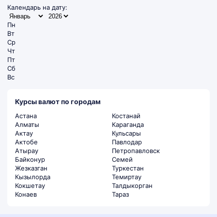
Календарь на дату:
Пн
Вт
Ср
Чт
Пт
Сб
Вс
Курсы валют по городам
Астана
Костанай
Алматы
Караганда
Актау
Кульсары
Актобе
Павлодар
Атырау
Петропавловск
Байконур
Семей
Жезказган
Туркестан
Кызылорда
Темиртау
Кокшетау
Талдыкорган
Конаев
Тараз