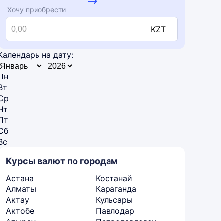
Хочу приобрести
KZT
Календарь на дату:
Пн
Вт
Ср
Чт
Пт
Сб
Вс
Курсы валют по городам
Астана
Костанай
Алматы
Караганда
Актау
Кульсары
Актобе
Павлодар