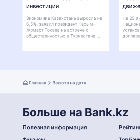
инвестиции
движе
Экономика Казахстана выросла на
На 29 я
6,5%, заявил президент Касым-
Национа
Жомарт Токаев на встрече с
установ
общественностью в Туркестане.…
доллара
Главная
Валюта на дату
Больше на Bank.kz
Полезная информация
Рейтин
Финансы
Топ бан