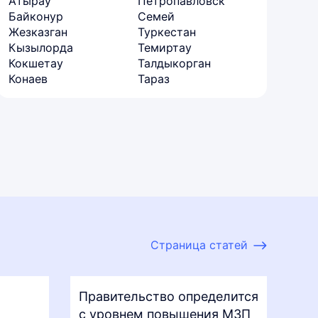
Атырау
Петропавловск
Байконур
Семей
Жезказган
Туркестан
Кызылорда
Темиртау
Кокшетау
Талдыкорган
Конаев
Тараз
Страница статей
Правительство определится
с уровнем повышения МЗП