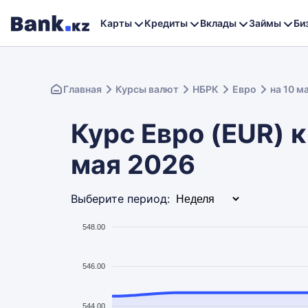
Карты
Кредиты
Вклады
Займы
Би
Главная
Курсы валют
НБРК
Евро
на 10 м
Курс Евро (EUR) к
мая 2026
Выберите период:
548.00
546.00
544.00