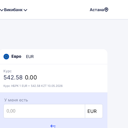
Викибанк
Астана
Powere
by
Translat
Евро
EUR
Курс
542.58
0.00
Курс НБРК 1 EUR = 542.58 KZT 10.05.2026
У меня есть
EUR