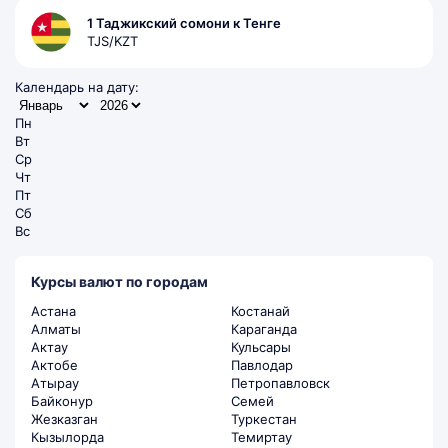
1 Таджикский сомони к Тенге
TJS/KZT
Календарь на дату:
Пн
Вт
Ср
Чт
Пт
Сб
Вс
Курсы валют по городам
Астана
Костанай
Алматы
Караганда
Актау
Кульсары
Актобе
Павлодар
Атырау
Петропавловск
Байконур
Семей
Жезказган
Туркестан
Кызылорда
Темиртау