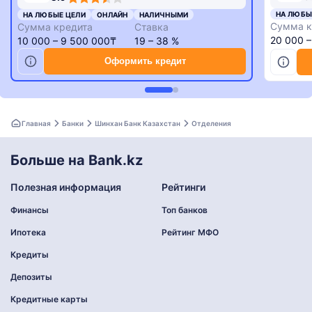
rating
rating
НА ЛЮБЫ
НА ЛЮБЫЕ ЦЕЛИ
ОНЛАЙН
НАЛИЧНЫМИ
Сумма к
Сумма кредита
Ставка
20 000 
10 000 – 9 500 000₸
19 – 38 %
Оформить кредит
Главная
Банки
Шинхан Банк Казахстан
Отделения
Больше на Bank.kz
Полезная информация
Рейтинги
Финансы
Топ банков
Ипотека
Рейтинг МФО
Кредиты
Депозиты
Кредитные карты