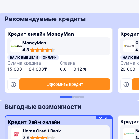
Рекомендуемые кредиты
Кредит онлайн MoneyMan
Кредит
MoneyMan
O
4,3
4,6
4,3
3,4
4.3
4
rating
rating
rating
rating
4,8
НА ЛЮБЫЕ ЦЕЛИ
ОНЛАЙН
НА ЛЮБЫ
rating
Сумма кредита
Ставка
Сумма к
15 000 – 184 000₸
0.01 – 0.12 %
20 000 
Оформить кредит
Выгодные возможности
ТОП
Кредит
Кредит Займ онлайн
Б
Home Credit Bank
3,3
3,9
3
3.9