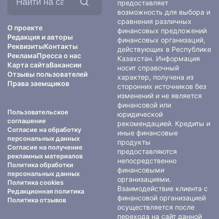
на
предоставляет
сайте:
возможность для выбора и
сравнения различных
О проекте
финансовых предложений
Редакция и авторы
финансовых организаций,
Реквизиты
Контакты
действующих в Республике
Реклама
Пресса о нас
Казахстан. Информация
Карта сайта
Вакансии
носит справочный
Отзывы пользователей
характер, получена из
Права заемщиков
сторонних источников без
изменений и не является
финансовой или
Пользовательское
юридической
соглашение
рекомендацией. Кредиты и
Согласие на обработку
иные финансовые
персональных данных
продукты
Согласие на получение
предоставляются
рекламных материалов
непосредственно
Политика обработки
финансовыми
персональных данных
организациями.
Политика cookies
Взаимодействие клиента с
Редакционная политика
финансовой организацией
Политика отзывов
осуществляется после
перехода на сайт данной