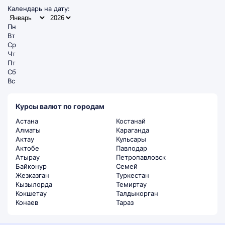
Календарь на дату:
Пн
Вт
Ср
Чт
Пт
Сб
Вс
Курсы валют по городам
Астана
Костанай
Алматы
Караганда
Актау
Кульсары
Актобе
Павлодар
Атырау
Петропавловск
Байконур
Семей
Жезказган
Туркестан
Кызылорда
Темиртау
Кокшетау
Талдыкорган
Конаев
Тараз