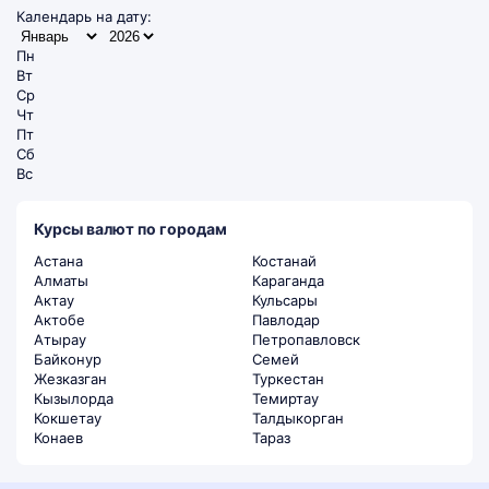
Календарь на дату:
Пн
Вт
Ср
Чт
Пт
Сб
Вс
Курсы валют по городам
Астана
Костанай
Алматы
Караганда
Актау
Кульсары
Актобе
Павлодар
Атырау
Петропавловск
Байконур
Семей
Жезказган
Туркестан
Кызылорда
Темиртау
Кокшетау
Талдыкорган
Конаев
Тараз