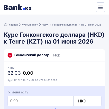
Powered
by
Главная
Курсы валют
НБРК
Гонконгский доллар
на 01 июня 2026
Translate
Курс Гонконгского доллара (HKD)
к Тенге (KZT) на 01 июня 2026
Гонконгский доллар
HKD
Курс
62.03
0.00
Курс НБРК 1 HKD = 62.03 KZT 01.06.2026
У меня есть
HKD