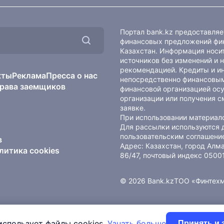
Портал bank.kz предоставля
финансовых предложений фин
Казахстан. Информация носит
источников без изменений и 
рекомендацией. Кредиты и и
кты
Реклама
Пресса о нас
непосредственно финансовым
рава заемщиков
финансовой организацией осу
организации или получения с
заявке.
При использовании материало
Для рассылки используются 
пользовательским соглашени
в
Адрес: Казахстан, город Ал
литика cookies
86/47, почтовый индекс 0500
© 2026 Bank.kz
ТОО «Финтех
использует файлы cookies.
Узнать больше
Принять и 