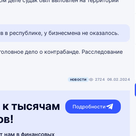
мом деле судак был выловлен на территории
в республике, у бизнесмена не оказалось.
головное дело о контрабанде. Расследование
2724
06.02.2024
НОВОСТИ
 к тысячам
Подробности
ов!
т нам в финансовых