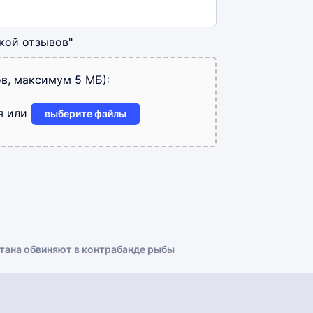
кой отзывов"
в, максимум 5 МБ):
я или
выберите файлы
тана обвиняют в контрабанде рыбы