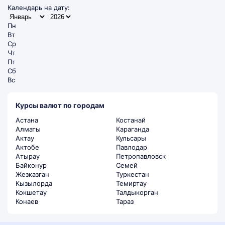
Календарь на дату:
Пн
Вт
Ср
Чт
Пт
Сб
Вс
Курсы валют по городам
Астана
Костанай
Алматы
Караганда
Актау
Кульсары
Актобе
Павлодар
Атырау
Петропавловск
Байконур
Семей
Жезказган
Туркестан
Кызылорда
Темиртау
Кокшетау
Талдыкорган
Конаев
Тараз