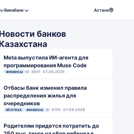
Викибанк
Астана
Powere
by
Новости банков
Translat
Казахстана
Meta выпустила ИИ-агента для
программирования Muse Code
3601
07.08.2026
ФИНАНСЫ
Отбасы банк изменил правила
распределения жилья для
очередников
4155
07.08.2026
ИПОТЕКА
ФИНАНСЫ
Родителям придется потратить до
250 тыс. тенге на сбор ребенка в