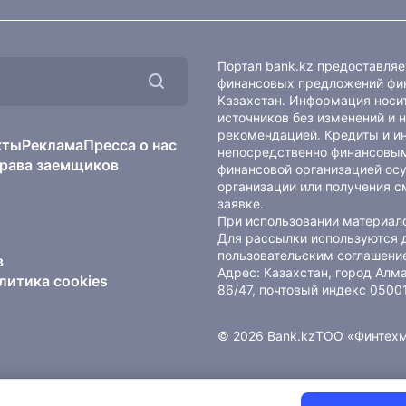
Портал bank.kz предоставля
финансовых предложений фин
Казахстан. Информация носит
источников без изменений и 
рекомендацией. Кредиты и и
кты
Реклама
Пресса о нас
непосредственно финансовым
рава заемщиков
финансовой организацией осу
организации или получения с
заявке.
При использовании материало
Для рассылки используются 
пользовательским соглашени
в
Адрес: Казахстан, город Ал
литика cookies
86/47, почтовый индекс 0500
© 2026 Bank.kz
ТОО «Финтех