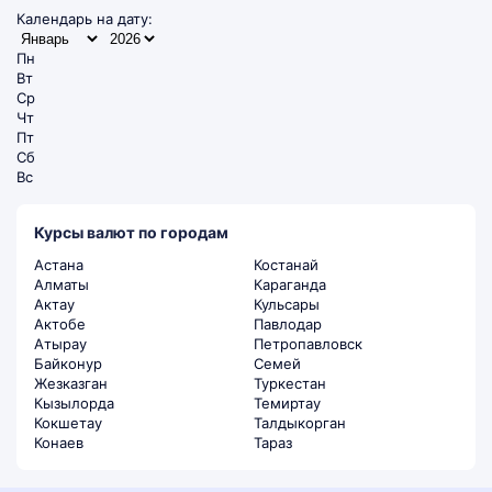
Календарь на дату:
Пн
Вт
Ср
Чт
Пт
Сб
Вс
Курсы валют по городам
Астана
Костанай
Алматы
Караганда
Актау
Кульсары
Актобе
Павлодар
Атырау
Петропавловск
Байконур
Семей
Жезказган
Туркестан
Кызылорда
Темиртау
Кокшетау
Талдыкорган
Конаев
Тараз