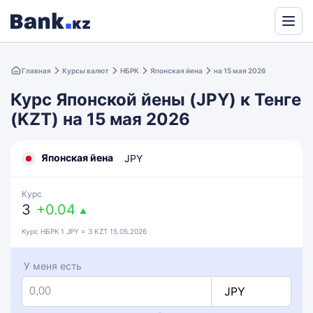
Powered
by
Главная
Курсы валют
НБРК
Японская йена
на 15 мая 2026
Translate
Курс Японской йены (JPY) к Тенге
(KZT) на 15 мая 2026
Японская йена
JPY
Курс
3
+0.04
▲
Курс НБРК 1 JPY = 3 KZT 15.05.2026
У меня есть
JPY