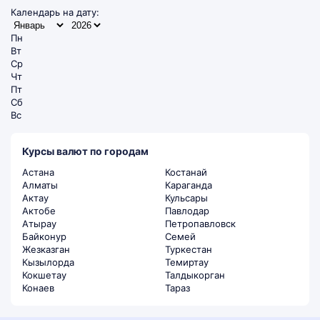
Календарь на дату:
Пн
Вт
Ср
Чт
Пт
Сб
Вс
Курсы валют по городам
Астана
Костанай
Алматы
Караганда
Актау
Кульсары
Актобе
Павлодар
Атырау
Петропавловск
Байконур
Семей
Жезказган
Туркестан
Кызылорда
Темиртау
Кокшетау
Талдыкорган
Конаев
Тараз