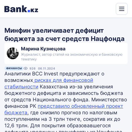
Powered
by
Минфин увеличивает дефицит
Translate
бюджета за счет средств Нацфонда
Марина Кузнецова
Журналист, автор статей на экономическую и банковскую
тематику
ФИНАНСЫ
926
06.11.2024
Аналитики BCC Invest предупреждают о
возможных
рисках для финансовой
стабильности
Казахстана из-за увеличения
бюджетного дефицита и зависимость бюджета
от средств Национального фонда. Министерство
финансов РК
представило обновленный проект
бюджета
, где снизило прогноз по налоговым
поступлениям на 3 трлн тенге, сократив их до
12,6 трлн. Для покрытия образовавшегося