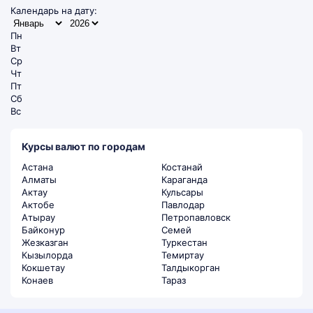
Календарь на дату:
Пн
Вт
Ср
Чт
Пт
Сб
Вс
Курсы валют по городам
Астана
Костанай
Алматы
Караганда
Актау
Кульсары
Актобе
Павлодар
Атырау
Петропавловск
Байконур
Семей
Жезказган
Туркестан
Кызылорда
Темиртау
Кокшетау
Талдыкорган
Конаев
Тараз