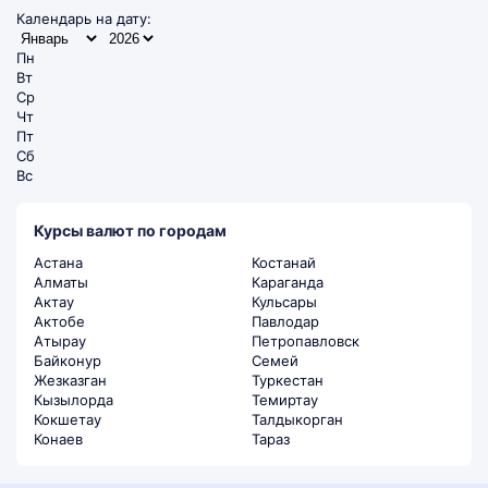
Календарь на дату:
Пн
Вт
Ср
Чт
Пт
Сб
Вс
Курсы валют по городам
Астана
Костанай
Алматы
Караганда
Актау
Кульсары
Актобе
Павлодар
Атырау
Петропавловск
Байконур
Семей
Жезказган
Туркестан
Кызылорда
Темиртау
Кокшетау
Талдыкорган
Конаев
Тараз