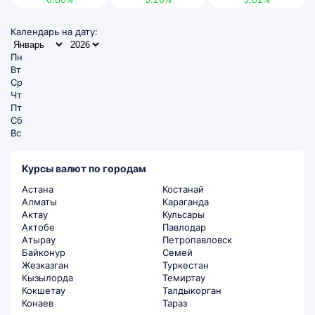
Календарь на дату:
Пн
Вт
Ср
Чт
Пт
Сб
Вс
Курсы валют по городам
Астана
Костанай
Алматы
Караганда
Актау
Кульсары
Актобе
Павлодар
Атырау
Петропавловск
Байконур
Семей
Жезказган
Туркестан
Кызылорда
Темиртау
Кокшетау
Талдыкорган
Конаев
Тараз