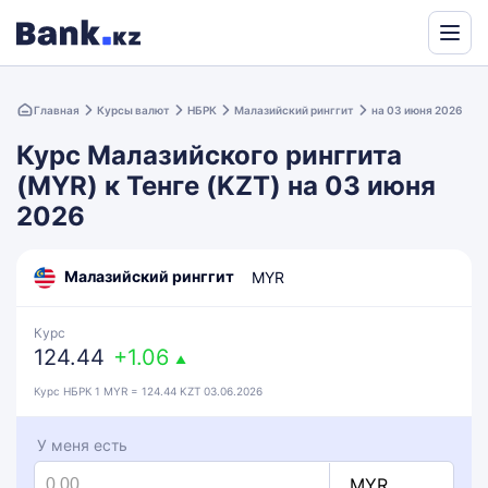
Powered
by
Главная
Курсы валют
НБРК
Малазийский ринггит
на 03 июня 2026
Translate
Курс Малазийского ринггита
(MYR) к Тенге (KZT) на 03 июня
2026
Малазийский ринггит
MYR
Курс
124.44
+1.06
▲
Курс НБРК 1 MYR = 124.44 KZT 03.06.2026
У меня есть
MYR